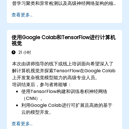
督学习聚类和异常检测以及高级神经网络架构的核
心原理。探讨了使用scikit-learn、Apache Spark
查看更多...
MLlib和Jupyter笔记本进行实践AI开发的成熟方
法。帮助专业人员实现实用的ML模型，评估算法局
限性，并完成解决实际问题的应用项目。
使用Google Colab和TensorFlow进行计算机
视觉
21 小时
本次由讲师指导的线下或线上培训面向希望深入了
解计算机视觉并探索TensorFlow在Google Colab
上开发复杂视觉模型能力的高级专业人员。
培训结束后，参与者将能够：
使用TensorFlow构建和训练卷积神经网络
（CNN）。
利用Google Colab进行可扩展且高效的基于
云的模型开发。
为计算机视觉任务实施图像预处理技术。
查看更多...
部署计算机视觉模型以用于实际应用。