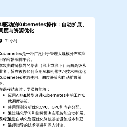
AI驱动的Kubernetes操作：自动扩展、
调度与资源优化
21 小时
Kubernetes是一种广泛用于管理大规模分布式应
用的容器编排平台。
本次由讲师指导的培训（线上或线下）面向高级从
业者，旨在教授如何应用AI和机器学习技术来优化
Kubernetes资源使用、调度决策和自动扩展策
略。
在课程结束时，学员将能够：
应用AI/ML模型改进Kubernetes中的工作负
载调度决策。
使用预测分析优化CPU、GPU和内存分配。
通过强化学习和指标预测实现智能自动扩展。
课程形式
通过自动化资源优化降低基础设施成本和延
迟。
讲师指导的技术演讲和深入讨论。