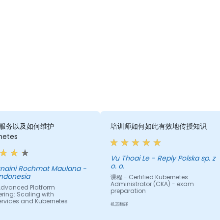
服务以及如何维护
培训师如何如此有效地传授知识
netes
Vu Thoai Le - Reply Polska sp. z
o. o.
aini Rochmat Maulana -
Indonesia
课程 - Certified Kubernetes
Administrator (CKA) - exam
dvanced Platform
preparation
ring: Scaling with
ervices and Kubernetes
机器翻译