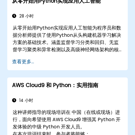
从零开始用Python实现应用人工智能
28 小时
从零开始用Python实现应用人工智能为程序员和数
据分析师提供了使用Python从头构建机器学习解决
方案的基础技术。涵盖监督学习分类和回归、无监
督学习聚类和异常检测以及高级神经网络架构的核
心原理。探讨了使用scikit-learn、Apache Spark
查看更多...
MLlib和Jupyter笔记本进行实践AI开发的成熟方
法。帮助专业人员实现实用的ML模型，评估算法局
限性，并完成解决实际问题的应用项目。
AWS Cloud9 和 Python：实用指南
14 小时
这种讲师指导的现场培训在 中国（在线或现场）进
行，面向希望使用 AWS Cloud9 增强其 Python 开
发体验的中级 Python 开发人员。
在本次培训结束时，参与者将能够：