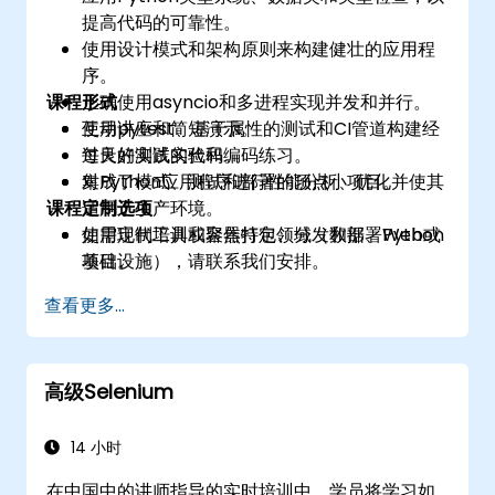
提高代码的可靠性。
使用设计模式和架构原则来构建健壮的应用程
序。
课程形式
正确使用asyncio和多进程实现并发和并行。
使用pytest、基于属性的测试和CI管道构建经
互动讲座和简短演示。
过良好测试的代码。
每天的实践实验和编码练习。
对Python应用程序进行性能分析、优化并使其
集成了模式、测试和部署的顶点小项目。
课程定制选项
适用于生产环境。
使用现代工具和容器打包、分发和部署Python
如需定制培训或聚焦特定领域（数据、Web或
项目。
基础设施），请联系我们安排。
查看更多...
高级Selenium
14 小时
在中国中的讲师指导的实时培训中，学员将学习如