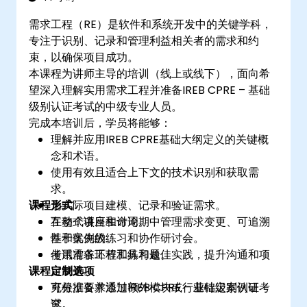
需求工程（RE）是软件和系统开发中的关键学科，
专注于识别、记录和管理利益相关者的需求和约
束，以确保项目成功。
本课程为讲师主导的培训（线上或线下），面向希
望深入理解实用需求工程并准备IREB CPRE – 基础
级别认证考试的中级专业人员。
完成本培训后，学员将能够：
理解并应用IREB CPRE基础大纲定义的关键概
念和术语。
使用有效且适合上下文的技术识别和获取需
求。
课程形式
为实际项目建模、记录和验证需求。
在整个项目生命周期中管理需求变更、可追溯
互动式讲座和讨论。
性和优先级。
基于案例的练习和协作研讨会。
使用需求工程工具和最佳实践，提升沟通和项
考试准备环节和练习题。
课程定制选项
目成果。
充分准备并通过IREB CPRE – 基础级别认证考
可根据要求添加额外模块或行业特定案例研
试。
究。