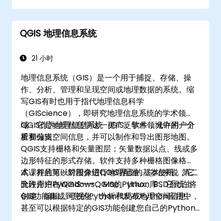
使用 Python 脚本在 ArcGIS 和 QGIS 中自动
化地理空间流程和工作流。
QGIS 地理信息系统
开发基于 Python 的自定义地理处理工具，以
简化 ArcGIS 和 QGIS 中的任务。
21 小时
地理信息系统（GIS）是一个用于捕捉、存储、操
作、分析、管理和呈现空间或地理数据的系统。缩
写GIS有时也用于指代地理信息科学
（GIScience），即研究地理信息系统的学术领
域，它是地理信息学这一更广泛学术领域中的一个
QGIS作为地理信息系统（GIS）软件，允许用户分
重要分支。
析和编辑空间信息，并可以制作和导出图形地图。
QGIS支持栅格和矢量图层；矢量数据以点、线或多
边形特征的形式存储。软件支持多种栅格图像格
式，并且可以对图像进行地理配准。总结来说，它
本课程的第一阶段介绍QGIS界面的基本使用。第二
允许用户在Windows、Mac、Linux、BSD系统上
阶段介绍PyQGIS——QGIS的Python库，它允许将
创建、编辑、可视化、分析和发布地理空间信息。
GIS功能集成到您的Python代码或Python应用中，
甚至可以根据特定的GIS功能创建您自己的Python
插件。