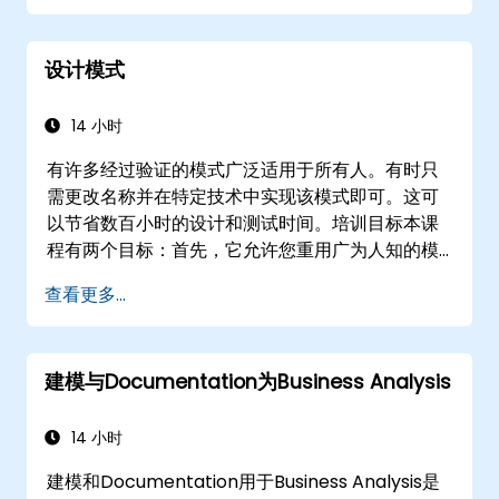
设计模式
14 小时
有许多经过验证的模式广泛适用于所有人。有时只
需更改名称并在特定技术中实现该模式即可。这可
以节省数百小时的设计和测试时间。培训目标本课
程有两个目标：首先，它允许您重用广为人知的模
式；其次，它允许您创建并重用特定于您组织的模
查看更多...
式。它帮助您评估模式如何降低成本，系统化设计
过程，并基于您的模式生成代码框架。受众软件设
计师、业务分析师、项目经理、程序员和开发人
建模与Documentation为Business Analysis
员，以及运营经理和软件部门经理。课程风格本课
程专注于用例及其与特定模式的关系。大多数示例
通过UML和简单的Java示例进行解释（如果课程为
14 小时
封闭课程，语言可以更改）。它引导您了解模式的
建模和Documentation用于Business Analysis是
来源，并展示如何编目和描述可以在整个组织中重