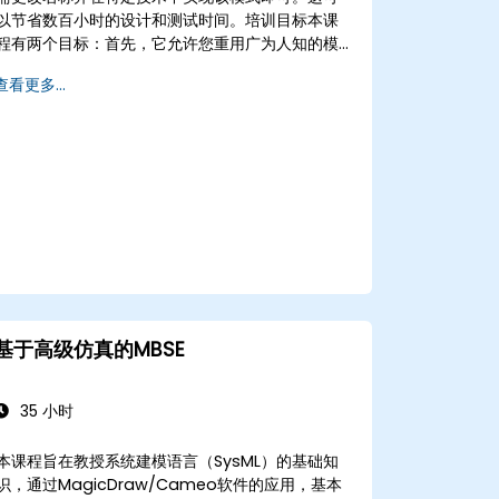
以节省数百小时的设计和测试时间。培训目标本课
程有两个目标：首先，它允许您重用广为人知的模
式；其次，它允许您创建并重用特定于您组织的模
查看更多...
式。它帮助您评估模式如何降低成本，系统化设计
过程，并基于您的模式生成代码框架。受众软件设
计师、业务分析师、项目经理、程序员和开发人
员，以及运营经理和软件部门经理。课程风格本课
程专注于用例及其与特定模式的关系。大多数示例
通过UML和简单的Java示例进行解释（如果课程为
封闭课程，语言可以更改）。它引导您了解模式的
来源，并展示如何编目和描述可以在整个组织中重
用的模式。
基于高级仿真的MBSE
35 小时
本课程旨在教授系统建模语言（SysML）的基础知
识，通过MagicDraw/Cameo软件的应用，基本