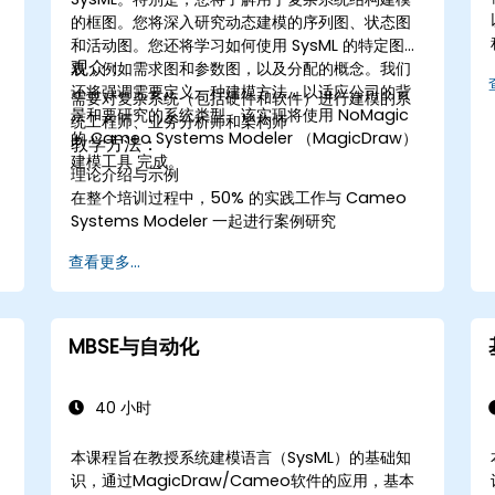
的框图。您将深入研究动态建模的序列图、状态图
和活动图。您还将学习如何使用 SysML 的特定图
观众：
表，例如需求图和参数图，以及分配的概念。我们
还将强调需要定义一种建模方法，以适应公司的背
需要对复杂系统（包括硬件和软件）进行建模的系
景和要研究的系统类型。该实现将使用 NoMagic
统工程师、业务分析师和架构师
的 Cameo Systems Modeler （MagicDraw）
教学方法：
建模工具 完成。
理论介绍与示例
在整个培训过程中，50% 的实践工作与 Cameo
Systems Modeler 一起进行案例研究
查看更多...
MBSE与自动化
40 小时
本课程旨在教授系统建模语言（SysML）的基础知
识，通过MagicDraw/Cameo软件的应用，基本