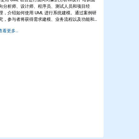
向分析师、设计师、程序员、测试人员和项目经
理，介绍如何使用 UML 进行系统建模。通过案例研
究，参与者将获得需求建模、业务流程以及功能和
非功能需求文档方面的技能。培训的下一阶段包括
查看更多...
分析模型、静态和动态设计阶段以及建模工具的实
际应用Enterprise Architect。该培训为企业在软
件开发的各个阶段使用 UML 进行有效的流程建模奠
定了坚实的基础。