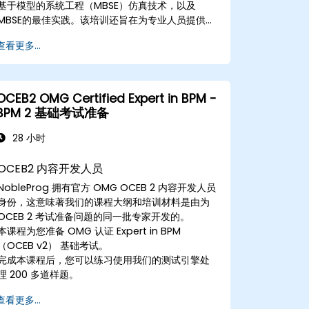
基于模型的系统工程（MBSE）仿真技术，以及
MBSE的最佳实践。该培训还旨在为专业人员提供架
构仿真背景、Simulation Toolkit插件的介绍、多
查看更多...
种图表类型的仿真，以及如何将图表仿真结合在一
起以实现架构自动化。
OCEB2 OMG Certified Expert in BPM -
BPM 2 基础考试准备
28 小时
OCEB2 内容开发人员
NobleProg 拥有官方 OMG
OCEB 2 内容开发人员
身份，这意味著我们的课程大纲和培训材料是由为
OCEB 2 考试准备问题的同一批专家开发的。
本课程为您准备 OMG 认证 Expert in BPM
（OCEB v2） 基础考试。
完成本课程后，您可以练习使用我们的测试引擎处
理 200 多道样题。
查看更多...