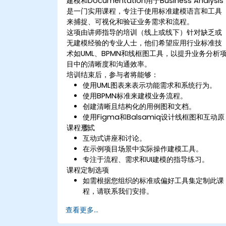
建模和Documentation用于Business Analysis
是一门实用课程，专注于使用标准建模语言和工具
来捕捉、可视化和验证业务需求和流程。
这项由讲师指导的培训（线上或线下）针对缺乏或
无建模经验的专业人士，他们希望应用行业标准技
术如UML、BPMN和线框图工具，以提升业务分析
目中的清晰度和沟通效率。
培训结束后，参与者将能够：
使用UML图表来表示功能需求和系统行为。
使用BPMN标准来建模业务流程。
创建清晰且结构化的用例图和文档。
使用Figma和Balsamiq设计线框图和互动原
课程形式
型。
互动式讲座和讨论。
在示例项目场景中实际操作建模工具。
专注于流程、需求和UI建模的指导练习。
课程定制选项
如需根据您组织的标准或偏好工具集定制此课
程，请联系我们安排。
查看更多...