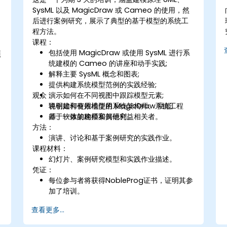
SysML 以及 MagicDraw 或 Cameo 的使用，然
后进行案例研究，展示了典型的基于模型的系统工
程方法。
课程：
包括使用 MagicDraw 或使用 SysML 进行系
项
统建模的 Cameo 的讲座和动手实践;
解释主要 SysML 概念和图表;
提供构建系统模型范例的实践经验;
观众：
演示如何在不同视图中跟踪模型元素;
说明如何有效地使用 MagicDraw 功能;
将创建和使用模型的系统架构师、系统工程
基于一致的建模案例研究。
师、软体架构师和其他利益相关者。
方法：
演讲、讨论和基于案例研究的实践作业。
课程材料：
幻灯片、案例研究模型和实践作业描述。
凭证：
每位参与者将获得NobleProg证书，证明其参
加了培训。
查看更多...