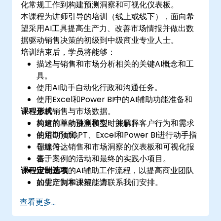
化常规工作到构建预测洞察和可视化仪表板。
本课程为讲师引导的培训（线上或线下），面向希
望采用AI工具提高生产力、改善市场情报并做出数
据驱动销售决策的初级到中级商业专业人士。
培训结束后，学员将能够：
描述与销售和市场分析相关的关键AI概念和工
具。
使用AI助手自动化行政和沟通任务。
使用Excel和Power BI中的AI辅助功能准备和
课程形式
分析销售与市场数据。
构建简单的预测模型，并解释客户行为和需求
简短的互动讲座和实时演示。
的短期预测。
使用ChatGPT、Excel和Power BI进行动手指
创建传达销售和市场洞察的仪表板和可视化报
导练习。
告。
基于案例的活动和最终的实践小项目。
课程定制选项
设计基本的AI辅助工作流程，以提高商业团队
的生产力和决策能力。
如需定制本课程，请联系我们安排。
查看更多...