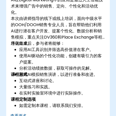
术来增强广告中的销售、定向、个性化和活动优
化。
本次由讲师指导的线下或线上培训，面向中级水平
的OOH/DOOH销售专业人员，旨在帮助他们利用
AI进行潜在客户开发、提案个性化、数据分析和销
售模拟，重点关注DV360和Place Exchange等程
序化集成。
培训结束后，参与者将能够：
应用AI工具识别并筛选高价值潜在客户。
使用AI驱动的个性化功能，创建有吸引力的客
户提案。
分析活动绩效数据，获取可操作的见解。
课程形式
利用AI模拟销售演讲，以进行准备和改进。
互动式讲座和讨论。
大量练习和实践。
在实时实验室环境中进行实际操作。
课程定制选项
如需定制本课程，请联系我们安排。
查看更多...