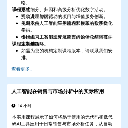
略。
课程形式
通过细分、归因和高级分析优化数字活动。
提出人工智能驱动的项目与增值服务创新。
互动讲座与讨论。
规划支持人工智能采用的内部变革与数字文化
使用示例人工智能工作流程和模板的实践操
举措。
作。
设计由人工智能工作流程支持的学校与潜在学
小组练习、案例研究及简短的设计总结环节。
课程定制选项
生参与策略。
如需为您的机构定制课程版本，请联系我们安
排。
查看更多...
人工智能在销售与市场分析中的实际应用
14 小时
本实用课程展示了如何将易于使用的无代码和低代
码AI工具应用于日常销售与市场分析任务，从自动