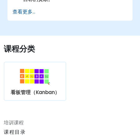
识别火车中的其他团队，包括他们的角色和相
查看更多...
互依赖性。
有效规划和执行迭代。
展示交付的价值并持续改进流程。
参与并贡献于计划增量规划。
与敏捷发布火车中的其他团队协作和整合工
课程分类
作。
看板管理（Kanban）
培训课程
课程目录