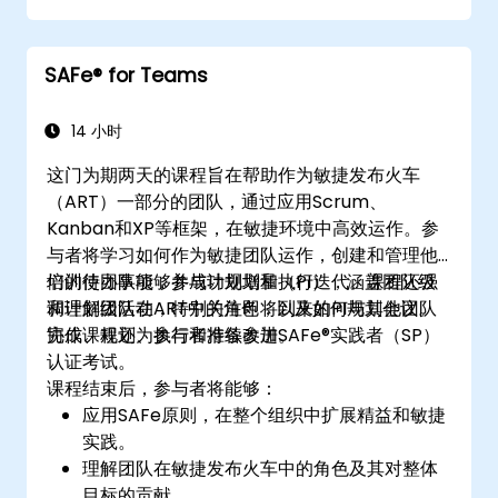
SAFe® for Teams
14 小时
这门为期两天的课程旨在帮助作为敏捷发布火车
（ART）一部分的团队，通过应用Scrum、
Kanban和XP等框架，在敏捷环境中高效运作。参
与者将学习如何作为敏捷团队运作，创建和管理他
们的待办事项，并成功规划和执行迭代。课程还强
培训使团队能够参与计划增量（PI），涵盖团队级
调理解团队在ART中的角色，以及如何与其他团队
和计划级活动，特别关注即将到来的PI规划会议。
协作、规划、执行和持续改进。
完成课程还为参与者准备参加SAFe®实践者（SP）
认证考试。
课程结束后，参与者将能够：
应用SAFe原则，在整个组织中扩展精益和敏捷
实践。
理解团队在敏捷发布火车中的角色及其对整体
目标的贡献。