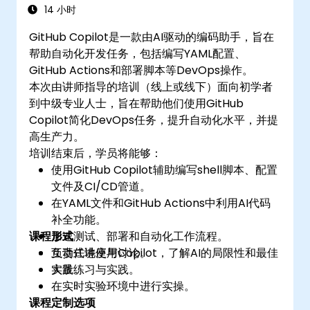
14 小时
GitHub Copilot是一款由AI驱动的编码助手，旨在
帮助自动化开发任务，包括编写YAML配置、
GitHub Actions和部署脚本等DevOps操作。
本次由讲师指导的培训（线上或线下）面向初学者
到中级专业人士，旨在帮助他们使用GitHub
Copilot简化DevOps任务，提升自动化水平，并提
高生产力。
培训结束后，学员将能够：
使用GitHub Copilot辅助编写shell脚本、配置
文件及CI/CD管道。
在YAML文件和GitHub Actions中利用AI代码
补全功能。
课程形式
加速测试、部署和自动化工作流程。
负责任地使用Copilot，了解AI的局限性和最佳
互动式讲座与讨论。
实践。
大量练习与实践。
在实时实验环境中进行实操。
课程定制选项