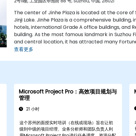
2号11楼, 工业园区华池街 88 号, Suzhou, 中国, 215021
The center of Jinhe Plaza is located at the core of
Jinji Lake. Jinhe Plaza is a comprehensive building,
hotels, international Grade A office buildings, and 
building. As the most famous landmark in Suzhou Fin
and central location, it has attracted many Fortun
3M. Jinhe Plaza provides easy access to all major
查看更多
Square Station is located on the basement of the bui
Shanghai and Nanjing is a 5-minute drive away.
Microsoft Project Pro：高效项目规划与
管理
21 小时
目
这个苏州的面授实时培训（在线或现场）旨在让初
级到中级的项目经理、业务分析师和团队负责人利
用Microsoft Project Pro进行任务调度、资源分配