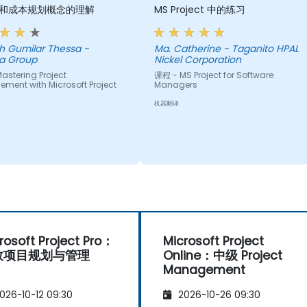
和成本规划概念的理解
MS Project 中的练习
ih Gumilar Thessa -
Ma. Catherine - Taganito HPAL
ra Group
Nickel Corporation
astering Project
课程 - MS Project for Software
ment with Microsoft Project
Managers
机器翻译
rosoft Project Pro：
Microsoft Project
效项目规划与管理
Online：中级 Project
Management
026-10-12 09:30
2026-10-26 09:30