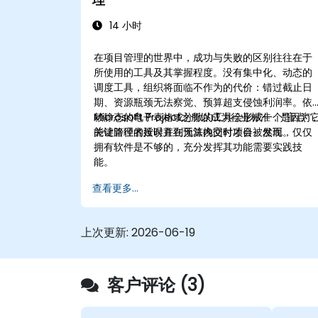
14 小时
在项目管理的世界中，成功与失败的区别往往在于
所使用的工具及其掌握程度。没有集中化、动态的
调度工具，组织将面临不作为的代价：错过截止日
期、资源瓶颈无法察觉、预算超支侵蚀利润率。依
赖静态的电子表格或分散的工具会形成一个“盲点”
Microsoft Project之所以成为行业标准，是因为
关键路径的延误直到无法挽回时才会被发现。
能让管理者按时并在预算内交付项目。然而，仅仅
拥有软件是不够的，充分发挥其功能需要实践技
能。
查看更多...
上次更新:
2026-06-19
客户评论 (3)