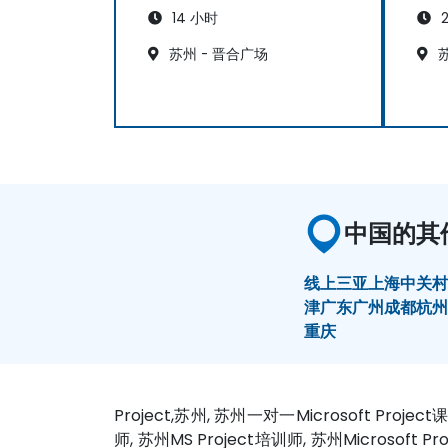
14 小时
2
苏州 - 晋合广场
苏
中国的其
线上
三亚
上海
中关
津
广东
广州
成都
杭
重庆
Project,苏州, 苏州一对一Microsoft Project
师, 苏州MS Project培训师, 苏州Microsoft P