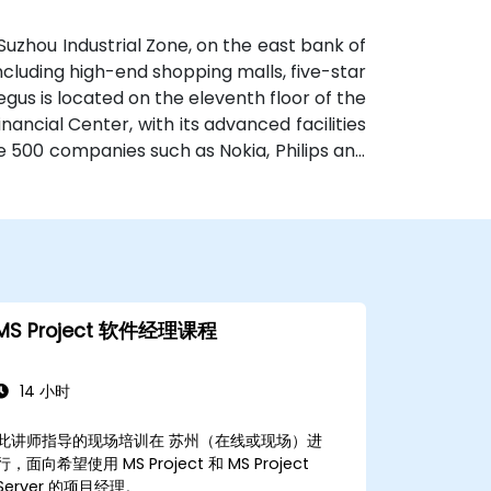
 Suzhou Industrial Zone, on the east bank of
 including high-end shopping malls, five-star
Regus is located on the eleventh floor of the
ancial Center, with its advanced facilities
e 500 companies such as Nokia, Philips and
 core areas of Suzhou. Metro Line 1 Times
lding, while the High Speed ​​Rail Station to
MS Project 软件经理课程
14 小时
此讲师指导的现场培训在 苏州（在线或现场）进
行，面向希望使用 MS Project 和 MS Project
Server 的项目经理。