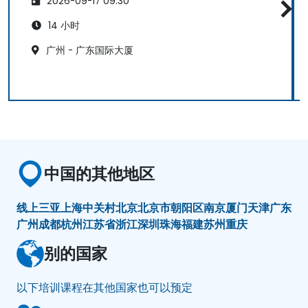
2026-09-17 09:30
14 小时
广州 - 广东国际大厦
中国的其他地区
线上
三亚
上海
中关村
北京
北京市朝阳区
南京
厦门
天津
广东
广州
成都
杭州
江苏省
浙江
深圳
珠海
福建
苏州
重庆
别的国家
以下培训课程在其他国家也可以预定