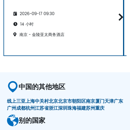
2026-09-17 09:30
14 小时
南京 - 金陵亚太商务酒店
中国的其他地区
线上
三亚
上海
中关村
北京
北京市朝阳区
南京
厦门
天津
广东
广州
成都
杭州
江苏省
浙江
深圳
珠海
福建
苏州
重庆
别的国家