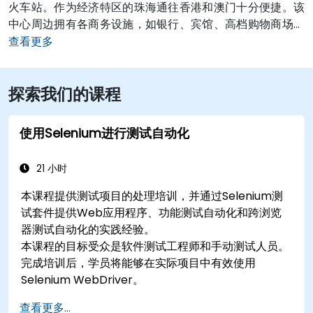
火车站。作为经济特区的珠海通往香港和澳门十分便捷。该
中心周边拥有各商务设施，如银行、宾馆、高档购物商场和
餐馆。酒店如假日酒店、珠海德翰酒店均在五分钟步行距离
查看更多
内。风景名胜，如珠海市博物馆、石花山公园和白莲洞公园
均临近中心。对于正在寻求优质办公空间以及专业服务的国
探索我们的课程
内外企业而言，雷格斯珠海钰海环球金融中心将会是价格合
理的最佳选择。 查看 珠海 的所有办公地点
使用Selenium进行测试自动化
21 小时
本课程提供测试项目的处理培训，并通过Selenium测
试套件提供Web应用程序、功能测试自动化和跨浏览
器测试自动化的实践经验。
本课程的目标受众是软件测试工程师和手动测试人员。
完成培训后，学员将能够在实际项目中有效使用
Selenium WebDriver。
查看更多...