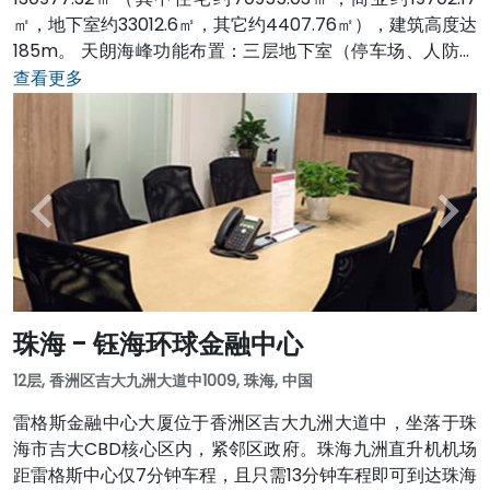
㎡，地下室约33012.6㎡，其它约4407.76㎡），建筑高度达
185m。 天朗海峰功能布置：三层地下室（停车场、人防等
功能配置）； 四层裙楼商场；裙楼顶层以上2幢住宅塔楼，
查看更多
每幢塔楼58层（其中：塔楼1层为住宅入户大堂，2层为会
所，3层为商业配套的办公楼层，第22层、第37层为避难
层，其余的53个楼层均为住宅标准层） 建筑风格： 完整干
净的住宅塔楼，结构体系合理，平面方整没有开口切槽，极
富原创性； 城市地标、沉静内敛，却又挺拔峻峭。 有玉树临
风的气质，没有表象性的性态模拟，从性格上贴近滨海花园
城市的风范 公园：回归公园，竹仙洞公园 超市：得一超市
商业：华发商都，滨河风情酒吧街、南屏海鲜街、南屏市场
等 学校：容闳国际幼儿园、容闳小学、北山小学、南屏中学
珠海 - 钰海环球金融中心
12层, 香洲区吉大九洲大道中1009, 珠海, 中国
雷格斯金融中心大厦位于香洲区吉大九洲大道中，坐落于珠
海市吉大CBD核心区内，紧邻区政府。珠海九洲直升机机场
距雷格斯中心仅7分钟车程，且只需13分钟车程即可到达珠海