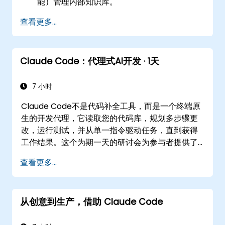
能）管理内部知识库。
第2天（线上）：自动化与生态系统集成。重点
查看更多...
是通过Cowork功能在后台运行Claude、
MCP（模型上下文协议）生态系统以及与
Microsoft 365套件（Word、Excel、
Claude Code：代理式AI开发 · 1天
PowerPoint、Teams、SharePoint和
OneDrive）的无缝原生集成。
7 小时
Claude Code不是代码补全工具，而是一个终端原
生的开发代理，它读取您的代码库，规划多步骤更
改，运行测试，并从单一指令驱动任务，直到获得
工作结果。这个为期一天的研讨会为参与者提供了
结构化的实践体验：为真实项目配置Claude
查看更多...
Code，编写可审查结果的委托，使用CLAUDE.md
作为持久化项目记忆，并通过Model Context
Protocol连接内部工具。
从创意到生产，借助 Claude Code