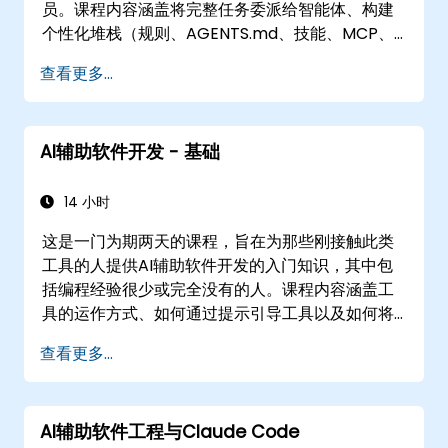
员。课程内容涵盖将完整任务委派给智能体、构建
个性化堆栈（规则、AGENTS.md、技能、MCP、
智能体）、连接和构建MCP服务器、并行运行智能
查看更多...
体以及结构化智能体工作流。材料不依赖于特定工
具。本课程在“基础”课程之后开设。
AI辅助软件开发 - 基础
14 小时
这是一门为期两天的课程，旨在为那些刚接触此类
工具的人提供AI辅助软件开发的入门知识，其中包
括编程经验很少或完全没有的人。课程内容涵盖工
具的运作方式、如何通过提示引导工具以及如何将
这些工具应用于常见任务：从零开始构建小型项
查看更多...
目、在现有代码库中工作以及审查结果。该材料不
依赖特定工具，适用于Cursor、Claude Code、
Copilot及其他类似工具。此课程是“智能AI开发：
AI辅助软件工程与Claude Code
高级工作流程”课程的前置内容。