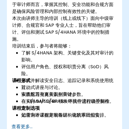
于审计师而言，掌握其控制、安全功能和合规方面
是确保风险管理和内部控制有效性的关键。
本次由讲师主导的培训（线上或线下）面向中级审
计师、合规官和 SAP 专业人士，旨在帮助他们审
计、评估和测试 SAP S/4HANA 环境中的控制措
施。
培训结束后，参与者将能够：
了解 S/4HANA 架构、关键变化及其对审计的
影响。
评估用户角色、授权和职责分离（SoD）风
险。
课程形式
分析并解读安全日志、追踪记录和系统使用统
计。
互动式讲座与讨论。
审查配置变更并识别关键参数。
实践练习与真实案例审计。
在 FI/MM/SD/BP 模块中执行流程级控制检
在实时 SAP S/4HANA 环境中进行动手操作。
课程定制选项
查。
记录审计证据并准备结构化的审计报告。
如需为本课程定制培训，请联系我们安排。
查看更多...