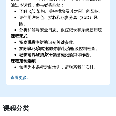
通过本课程，参与者将能够：
了解 R/3 架构、关键模块及其对审计的影响。
评估用户角色、授权和职责分离（SoD）风
险。
分析和解释安全日志、跟踪记录和系统使用统
课程形式
计。
审查配置变更并识别关键参数。
互动讲座与讨论。
在 FI/MM/SD 模块中执行流程级控制检查。
实际练习和真实案例审计示例。
记录审计证据并准备结构化的审计报告。
在实时 SAP R/3 环境中进行动手操作。
课程定制选项
如需为本课程定制培训，请联系我们安排。
查看更多...
课程分类