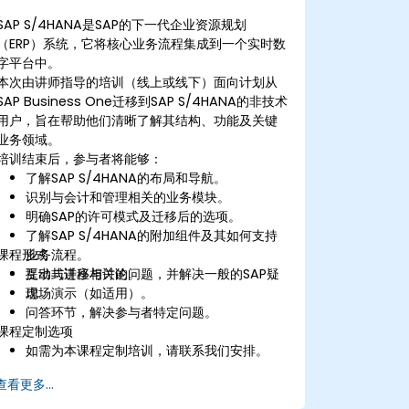
SAP S/4HANA是SAP的下一代企业资源规划
（ERP）系统，它将核心业务流程集成到一个实时数
字平台中。
本次由讲师指导的培训（线上或线下）面向计划从
SAP Business One迁移到SAP S/4HANA的非技术
用户，旨在帮助他们清晰了解其结构、功能及关键
业务领域。
培训结束后，参与者将能够：
了解SAP S/4HANA的布局和导航。
识别与会计和管理相关的业务模块。
明确SAP的许可模式及迁移后的选项。
了解SAP S/4HANA的附加组件及其如何支持
课程形式
业务流程。
提出与迁移相关的问题，并解决一般的SAP疑
互动式讲座与讨论。
虑。
现场演示（如适用）。
问答环节，解决参与者特定问题。
课程定制选项
如需为本课程定制培训，请联系我们安排。
查看更多...