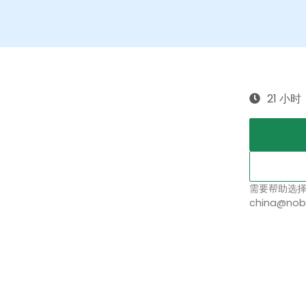
21 小时
需要帮助选
china@nob