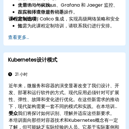
使用 Prometheus、Grafana 和 Jaeger 监控、
大量练习与实践。
跟踪和排查微服务问题。
在实验环境中进行动手操作。
课程定制选项
将 Istio 与 Calico 集成，实现高级网络策略和安全
性。
如需为此课程定制培训，请联系我们进行安排。
查看更多...
Kubernetes设计模式
21 小时
近年来，微服务和容器的演变显著改变了我们设计、开
发、部署和运行软件的方式。现代应用必须针对可扩展
性、弹性、故障和变化进行优化。在这些新需求的推动
下，现代架构需要一套不同的模式和实践。在本培训
中，我们将探讨如何识别、理解并适应这些新要求。
受众
本培训面向那些对容器技术和Kubernetes概念有一定
了解，但可能缺乏实际经验的人员。它基于实际案例和