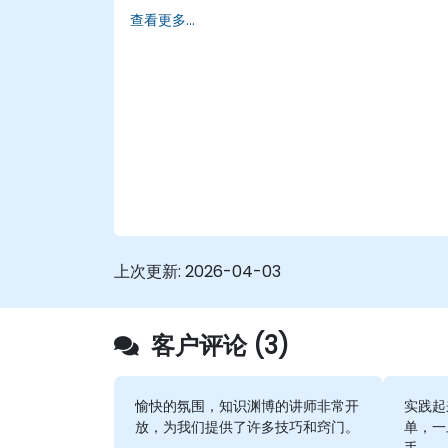
化。
查看更多...
创建包括算术计算、自定义聚合和比率、日期
计算和表格计算在内的计算。
使用不同的可视化类型表示您的数据。
构建仪表板以共享可视化。
上次更新:
2026-04-03
客户评论 (3)
愉快的氛围，知识渊博的讲师非常开
实践起
放，为我们提供了许多技巧和窍门。
单，一