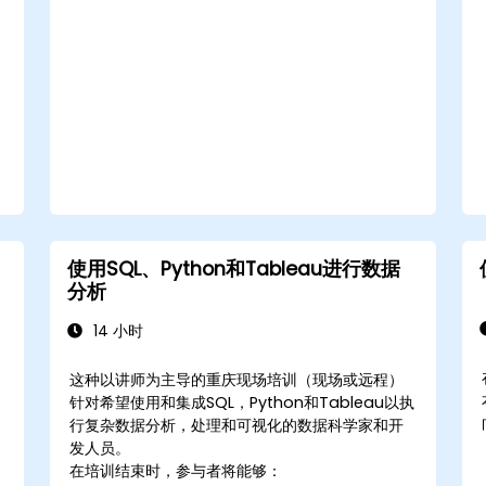
将准备好的数据发布并更新到 Tableau
Server 或 Tableau Online，从而启用自动更
新和计划。
使用地理数据创建基本和高级地图，包括著色
地图、密度地图和双轴地图。
通过创建互动式、详细的地理可视化，应用地
图技术来解决实际业务问题。
使用SQL、Python和Tableau进行数据
分析
14 小时
这种以讲师为主导的重庆现场培训（现场或远程）
针对希望使用和集成SQL，Python和Tableau以执
行复杂数据分析，处理和可视化的数据科学家和开
发人员。
在培训结束时，参与者将能够：