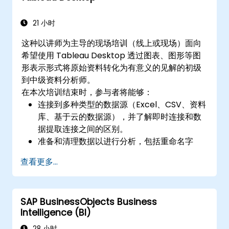
21 小时
这种以讲师为主导的现场培训（线上或现场）面向
希望使用 Tableau Desktop 透过图表、图形等图
形表示形式将原始资料转化为有意义的见解的初级
到中级资料分析师。
在本次培训结束时，参与者将能够：
连接到多种类型的数据源（Excel、CSV、资料
库、基于云的数据源），并了解即时连接和数
据提取连接之间的区别。
准备和清理数据以进行分析，包括重命名字
段、处理 Null 值以及通过联接和混合合并数据
查看更多...
集。
创建基本的视觉化效果，例如表格、条形图、
折线图和地图，并应用过滤器来优化数据表
SAP BusinessObjects Business
示。
Intelligence (BI)
开发中间可视化，包括地理地图、双轴图表，
并使用层次结构、组和集来增强分析。
28 小时