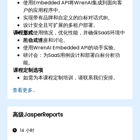
使用Embedded API将WrenAI集成到面向客
户的应用程序中。
实现带有品牌和自定义的白标对话式BI。
设计安全且可扩展的多租户部署。
课程形式
监控使用情况，优化性能，并确保SaaS环境中
的合规性。
互动式讲座和讨论。
使用WrenAI Embedded API的动手实验。
研讨会：为SaaS用例设计和部署白标分析功
能。
课程定制选项
如需为本课程定制培训，请联系我们安排。
查看更多...
高级JasperReports
14 小时