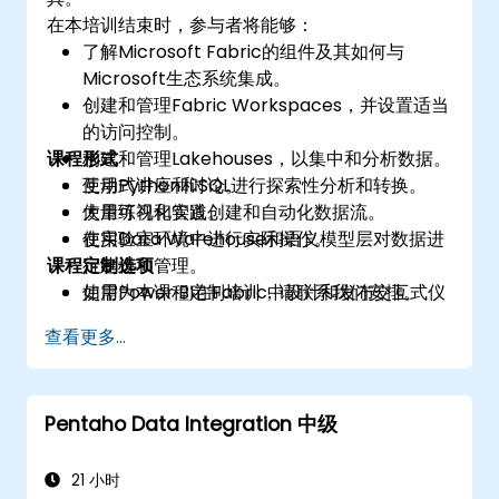
在本培训结束时，参与者将能够：
了解Microsoft Fabric的组件及其如何与
Microsoft生态系统集成。
创建和管理Fabric Workspaces，并设置适当
的访问控制。
课程形式
构建和管理Lakehouses，以集中和分析数据。
使用Python和SQL进行探索性分析和转换。
互动式讲座和讨论。
使用可视化管道创建和自动化数据流。
大量练习和实践。
使用Data Warehouse和语义模型层对数据进
在实验室环境中进行实际操作。
课程定制选项
行建模和管理。
使用Power BI在Fabric中设计和发布交互式仪
如需为本课程定制培训，请联系我们安排。
表板。
查看更多...
Pentaho Data Integration 中级
21 小时