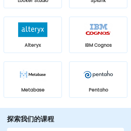
Looker Studio
Splunk
Alteryx
IBM Cognos
Metabase
Pentaho
探索我们的课程