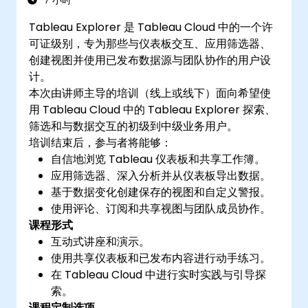
7 小时
构建计算栏位和参数，以根据使用者输入和逻
Tableau Explorer 是 Tableau Cloud 中的一个许
辑函数创建动态和自定义的可视化效果。
可证级别，专为那些与仪表板交互、应用筛选器、
设计互动式仪表板和故事，结合多个可视化和
创建视图并使用已发布数据源与团队协作的用户设
筛选器来讲述有凝聚力的叙述。
计。
本次由讲师主导的培训（线上或线下）面向希望使
用 Tableau Cloud 中的 Tableau Explorer 探索、
筛选和与数据交互的初级到中级业务用户。
培训结束后，参与者将能够：
自信地浏览 Tableau 仪表板和共享工作簿。
应用筛选器、深入分析并从仪表板导出数据。
基于数据变化创建保存的视图和自定义警报。
使用评论、订阅和共享视图与团队成员协作。
课程形式
互动式讲座和演示。
使用共享仪表板和已发布内容进行动手练习。
在 Tableau Cloud 中进行实时实践与引导探
索。
课程定制选项