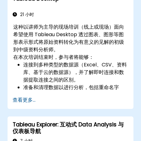
21 小时
这种以讲师为主导的现场培训（线上或现场）面向
希望使用 Tableau Desktop 透过图表、图形等图
形表示形式将原始资料转化为有意义的见解的初级
到中级资料分析师。
在本次培训结束时，参与者将能够：
连接到多种类型的数据源（Excel、CSV、资料
库、基于云的数据源），并了解即时连接和数
据提取连接之间的区别。
准备和清理数据以进行分析，包括重命名字
段、处理 Null 值以及通过联接和混合合并数据
查看更多...
集。
创建基本的视觉化效果，例如表格、条形图、
折线图和地图，并应用过滤器来优化数据表
Tableau Explorer: 互动式 Data Analysis 与
示。
仪表板导航
开发中间可视化，包括地理地图、双轴图表，
并使用层次结构、组和集来增强分析。