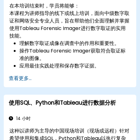
设计互动式仪表板和故事，结合多个可视化和筛选
在本培训结束时，学员将能够：
器来讲述有凝聚力的叙述。
本课程为讲师指导的线下或线上培训，面向中级数字取
证和网络安全专业人员，旨在帮助他们全面理解并掌握
使用Tableau Forensic Imager进行数字取证的实用
技能。
理解数字取证成像在调查中的作用和重要性。
操作Tableau Forensic Imager获取符合取证标
准的图像。
应用最佳实践处理和保存数字证据。
导航软件界面，配置、执行和管理成像任务。
查看更多...
分析和验证取证图像，确保其完整性和法庭可采
性。
使用SQL、Python和Tableau进行数据分析
14 小时
这种以讲师为主导的中国现场培训（现场或远程）针对
希望使用和集成SQL，Python和Tableau以执行复杂