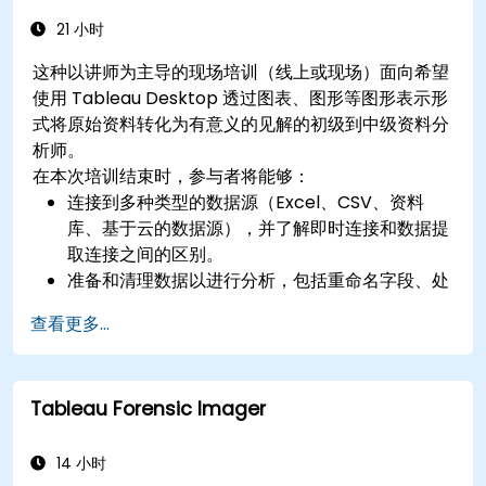
通过创建互动式、详细的地理可视化，应用地图技
术来解决实际业务问题。
21 小时
这种以讲师为主导的现场培训（线上或现场）面向希望
使用 Tableau Desktop 透过图表、图形等图形表示形
式将原始资料转化为有意义的见解的初级到中级资料分
析师。
在本次培训结束时，参与者将能够：
连接到多种类型的数据源（Excel、CSV、资料
库、基于云的数据源），并了解即时连接和数据提
取连接之间的区别。
准备和清理数据以进行分析，包括重命名字段、处
理 Null 值以及通过联接和混合合并数据集。
查看更多...
创建基本的视觉化效果，例如表格、条形图、折线
图和地图，并应用过滤器来优化数据表示。
开发中间可视化，包括地理地图、双轴图表，并使
Tableau Forensic Imager
用层次结构、组和集来增强分析。
构建计算栏位和参数，以根据使用者输入和逻辑函
数创建动态和自定义的可视化效果。
14 小时