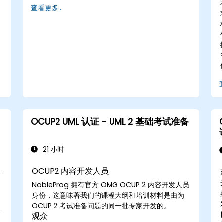
查看更多...
式。它帮助您评估模式如何降低成本，系统化设计
过程，并基于您的模式生成代码框架。受众软件设
计师、业务分析师、项目经理、程序员和开发人
员，以及运营经理和软件部门经理。课程风格本课
程专注于用例及其与特定模式的关系。大多数示例
通过UML和简单的Java示例进行解释（如果课程为
封闭课程，语言可以更改）。它引导您了解模式的
来源，并展示如何编目和描述可以在整个组织中重
用的模式。
）
OCUP2 UML 认证 - UML 2 基础考试准备
21 小时
OCUP2 内容开发人员
经
NobleProg 拥有官方 OMG
OCUP 2 内容开发人员
身份，这意味著我们的课程大纲和培训材料是由为
OCUP 2 考试准备问题的同一批专家开发的。
可
观众