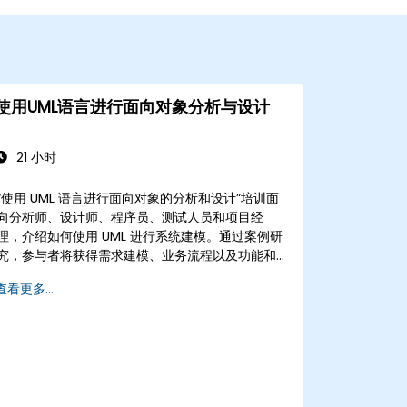
使用UML语言进行面向对象分析与设计
21 小时
“使用 UML 语言进行面向对象的分析和设计”培训面
向分析师、设计师、程序员、测试人员和项目经
理，介绍如何使用 UML 进行系统建模。通过案例研
究，参与者将获得需求建模、业务流程以及功能和
非功能需求文档方面的技能。培训的下一阶段包括
查看更多...
分析模型、静态和动态设计阶段以及建模工具的实
际应用Enterprise Architect。该培训为企业在软
件开发的各个阶段使用 UML 进行有效的流程建模奠
定了坚实的基础。