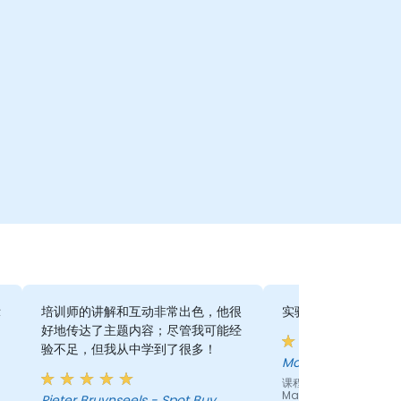
示
培训师的讲解和互动非常出色，他很
实验和节奏都非常好
好地传达了主题内容；尽管我可能经
验不足，但我从中学到了很多！
Morgan - NSW
课程 - Applying SysML 
MagicDraw/Cameo
Pieter Bruynseels - Spot Buy