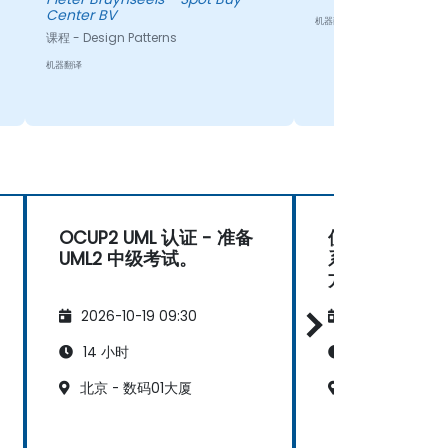
Center BV
机器翻译
课程 - Design Patterns
机器翻译
OCUP2 UML 认证 - 准备
使用UML符号
UML2 中级考试。
系统分析 - 面向
方法论的产品
工作坊
2026-10-19 09:30
2026-11-02 09
14 小时
21 小时
北京 - 数码01大厦
北京 - 数码01