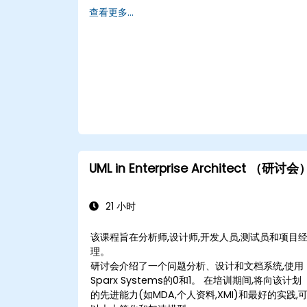
目标和需求。Jest 通过确保实施的解决方案准确、
查看更多...
可行并完全满足业务需求，确保项目有效性和组织
变革的关键因素。
UML in Enterprise Architect （研讨会
21 小时
该课程旨在分析师,设计师,开发人员,测试员和项目
理。
研讨会介绍了一个问题分析、设计和文档系统,使用
Sparx Systems的0和1。 在培训期间,将向该计划
的先进能力(如MDA,个人资料,XMI)和最好的实践,