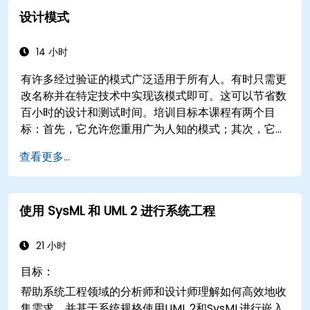
设计模式
14 小时
有许多经过验证的模式广泛适用于所有人。有时只需更
改名称并在特定技术中实现该模式即可。这可以节省数
百小时的设计和测试时间。培训目标本课程有两个目
标：首先，它允许您重用广为人知的模式；其次，它允
许您创建并重用特定于您组织的模式。它帮助您评估模
查看更多...
式如何降低成本，系统化设计过程，并基于您的模式生
成代码框架。受众软件设计师、业务分析师、项目经
理、程序员和开发人员，以及运营经理和软件部门经
使用 SysML 和 UML 2 进行系统工程
理。课程风格本课程专注于用例及其与特定模式的关
系。大多数示例通过UML和简单的Java示例进行解释
（如果课程为封闭课程，语言可以更改）。它引导您了
21 小时
解模式的来源，并展示如何编目和描述可以在整个组织
目标：
中重用的模式。
帮助系统工程领域的分析师和设计师理解如何高效地收
集需求，并基于系统规格使用UML 2和SysML进行嵌入