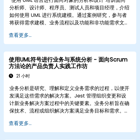
“使用 UML 语言进行面向对象的分析和设计”培训面向
分析师、设计师、程序员、测试人员和项目经理，介绍
如何使用 UML 进行系统建模。通过案例研究，参与者
将获得需求建模、业务流程以及功能和非功能需求文档
方面的技能。培训的下一阶段包括分析模型、静态和动
查看更多...
态设计阶段以及建模工具的实际应用Enterprise
Architect。该培训为企业在软件开发的各个阶段使用
UML 进行有效的流程建模奠定了坚实的基础。
使用UML符号进行业务与系统分析 - 面向Scrum
方法论的产品负责人实践工作坊
21 小时
业务分析是研究、理解和定义业务需求的过程，以便开
发满足这些需求的解决方案。Jest 管理组织变更和设
计新业务解决方案过程中的关键要素。业务分析旨在确
保技术、流程或组织解决方案满足业务目标和需求。
Jest 通过确保实施的解决方案准确、可行并完全满足
查看更多...
业务需求，确保项目有效性和组织变革的关键因素。