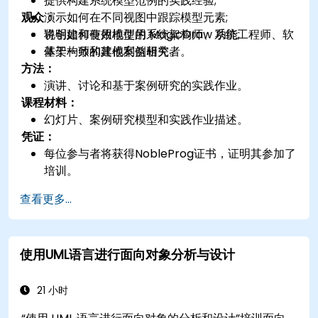
提供构建系统模型范例的实践经验;
观众：
演示如何在不同视图中跟踪模型元素;
说明如何有效地使用 MagicDraw 功能;
将创建和使用模型的系统架构师、系统工程师、软
基于一致的建模案例研究。
体架构师和其他利益相关者。
方法：
演讲、讨论和基于案例研究的实践作业。
课程材料：
幻灯片、案例研究模型和实践作业描述。
凭证：
每位参与者将获得NobleProg证书，证明其参加了
培训。
查看更多...
使用UML语言进行面向对象分析与设计
21 小时