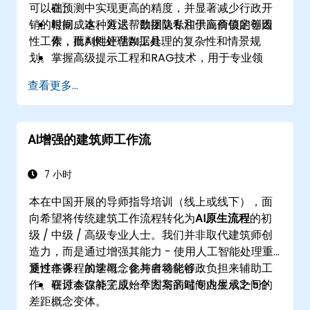
可以在预测中实现更高的精度，并显著减少行政开
础。
销的时间。这种方法帮助团队专注于高价值的创造
根据成本、延迟、数据隐私和供应商锁定等因
性工作，而AI则处理数据处理的复杂性和情景规
素，批判性评估AI工具。
划。
掌握高级提示工程和RAG技术，用于专业领
域。
查看更多...
将AI整合到完整的敏捷生命周期中，从构思和
待办事项优化到风险管理。
识别并缓解与AI伦理、偏见、幻觉和“模型崩溃”
AI增强的建筑师工作流
相关的风险。
将“基于模型的问题解决”应用于复杂的工程和
管理任务。
7 小时
本在中国开展的导师指导培训（线上或线下），面
向希望将传统建筑工作流程转化为
AI原生流程
的初
级 / 中级 / 高级专业人士。我们并非取代建筑师创
造力，而是通过增强其能力 - 使用人工智能处理重
复性任务、加速概念化并自动化行政负担来辅助工
通过本课程的学习，参与者将能够：
作。研讨会弥补了原始草图与高端专业展示之间的
在原本仅能完成一个方案的时间内生成3-5个
差距。
概念变体。