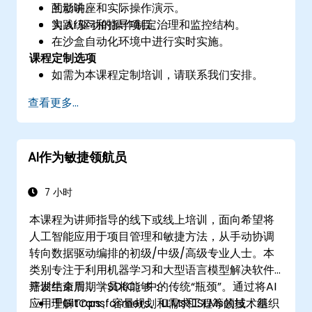
的影响。
互动讲座和实际操作演示。
为 AI 驱动的操作制定治理和监控结构。
实践练习和指导项目。
在沙盒自动化环境中进行实时实施。
课程定制选项
如需为本课程定制培训，请联系我们安排。
查看更多...
AI作为敏捷领航员
7 小时
本课程为讲师指导的线下或线上培训，面向希望将
人工智能应用于项目管理和敏捷方法，从手动协调
转向数据驱动编排的初级/中级/高级专业人士。本
类别专注于利用机器学习和大型语言模型解决软件
开发生命周期（SDLC）中的传统“瓶颈”。通过将AI
培训结束后，学员将能够：
应用于GitOps、容量规划和需求工程等领域，组织
理解Transformers、LLMs和SLMs的技术基