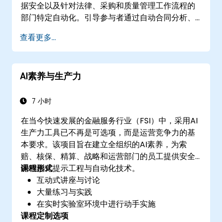
据安全以及针对法律、采购和质量管理工作流程的
部门特定自动化。引导参与者通过自动合同分析、
供应商比较框架、SOP起草工具以及复杂企业文档
查看更多...
处理的结构化提示技术。为法律、采购和质量管理
团队提供经过验证的框架，将大型语言模型集成到
日常运营中，将通用AI工具转变为专业助手，增强
AI素养与生产力
文档分析、简化采购决策，并在专业环境中维护质
量合规标准。
7 小时
在当今快速发展的金融服务行业（FSI）中，采用AI
生产力工具已不再是可选项，而是运营竞争力的基
本要求。该项目旨在建立全组织的AI素养，为索
赔、核保、精算、战略和运营部门的员工提供安全
的结构化提示工程与自动化技术。
课程形式
互动式讲座与讨论
大量练习与实践
在实时实验室环境中进行动手实施
课程定制选项