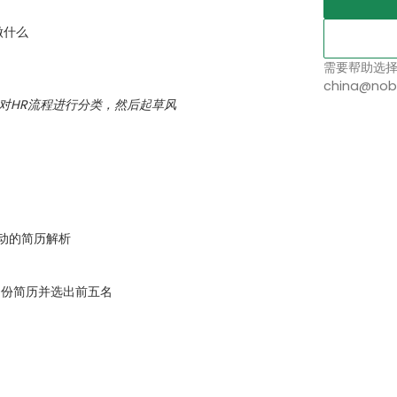
做什么
需要帮助选
china@nob
I对HR流程进行分类，然后起草风
驱动的简历解析
50份简历并选出前五名