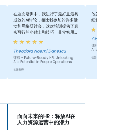
合
在这次培训中，我进行了最好且最具
他的节奏很好，耐心
成效的AI讨论，相比我参加的许多活
细解释每一个细节
动和网络研讨会，这次培训提供了真
实可行的小贴士和技巧，非常实用，
结构清晰，讲解流畅 :)
Claudia
课程 - Future-Ready H
AI’s Potential in Peopl
Theodora Noemi Danescu
课程 - Future-Ready HR: Unlocking
机器翻译
AI’s Potential in People Operations
机器翻译
面向未来的HR：释放AI在
人力资源运营中的潜力