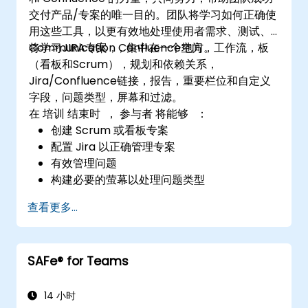
交付产品/专案的唯一目的。团队将学习如何正确使
用这些工具，以更有效地处理使用者需求、测试、
Communication，集中在一个地方。
将学习JIRA专案，Confluence空间，工作流，板
（看板和Scrum），规划和依赖关系，
Jira/Confluence链接，报告，重要栏位和自定义
字段，问题类型，屏幕和过滤。
在 培训 结束时 ， 参与者 将能够 ：
创建 Scrum 或看板专案
配置 Jira 以正确管理专案
有效管理问题
构建必要的萤幕以处理问题类型
创建工作流和看板，并了解它们的交互
查看更多...
执行基本和高级搜索和分析
生成和审查团队和管理层所需的报告
SAFe® for Teams
14 小时