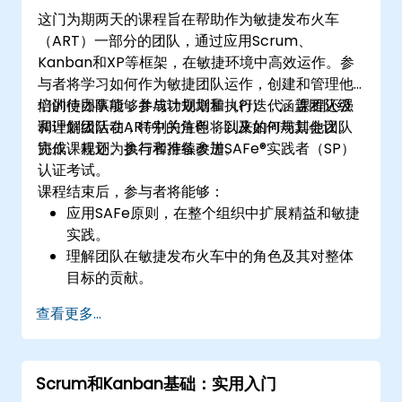
这门为期两天的课程旨在帮助作为敏捷发布火车
（ART）一部分的团队，通过应用Scrum、
Kanban和XP等框架，在敏捷环境中高效运作。参
与者将学习如何作为敏捷团队运作，创建和管理他
们的待办事项，并成功规划和执行迭代。课程还强
培训使团队能够参与计划增量（PI），涵盖团队级
调理解团队在ART中的角色，以及如何与其他团队
和计划级活动，特别关注即将到来的PI规划会议。
协作、规划、执行和持续改进。
完成课程还为参与者准备参加SAFe®实践者（SP）
认证考试。
课程结束后，参与者将能够：
应用SAFe原则，在整个组织中扩展精益和敏捷
实践。
理解团队在敏捷发布火车中的角色及其对整体
目标的贡献。
识别火车中的其他团队，包括他们的角色和相
查看更多...
互依赖性。
有效规划和执行迭代。
展示交付的价值并持续改进流程。
Scrum和Kanban基础：实用入门
参与并贡献于计划增量规划。