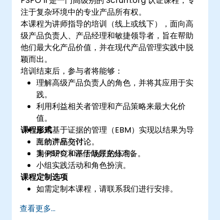
PSPO II 是一门高级别的 Scrum.org 认证课程，专
注于复杂环境中的专业产品所有权。
本课程为讲师指导的培训（线上或线下），面向高
级产品负责人、产品经理和敏捷领导者，旨在帮助
他们最大化产品价值，并在现代产品管理实践中脱
颖而出。
培训结束后，参与者将能够：
理解高级产品负责人的角色，并将其应用于实
践。
利用利益相关者管理和产品策略来最大化价
值。
课程形式
应用基于证据的管理（EBM）实现以结果为导
向的产品交付。
互动讲座与讨论。
为 PSPO II 评估做好充分准备。
案例研究和基于场景的练习。
小组实践活动和角色扮演。
课程定制选项
如需定制本课程，请联系我们进行安排。
查看更多...