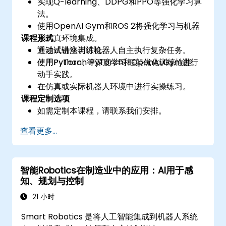
实现Q-learning、DDPG和PPO等强化学习算
法。
使用OpenAI Gym和ROS 2将强化学习与机器
课程形式
人仿真环境集成。
通过试错法训练机器人自主执行复杂任务。
互动式讲座与讨论。
使用PyTorch等深度学习框架优化训练性能。
使用Python、PyTorch和OpenAI Gym进行
动手实践。
在仿真或实际机器人环境中进行实操练习。
课程定制选项
如需定制本课程，请联系我们安排。
查看更多...
智能Robotics在制造业中的应用：AI用于感
知、规划与控制
21 小时
Smart Robotics 是将人工智能集成到机器人系统