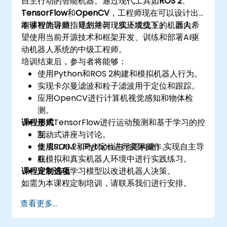
自主行动的智能机器。通过现代工具如
ROS 2
、
TensorFlow
和
OpenCV
，工程师现在可以设计出
能够智能导航、规划并与现实环境交互的机器人。
本课程为讲师指导的培训（线上或线下），面向希
望使用当前开源技术和框架开发、训练和部署AI驱
动机器人系统的中级工程师。
培训结束后，参与者将能够：
使用Python和ROS 2构建和模拟机器人行为。
实现卡尔曼滤波和粒子滤波用于定位和跟踪。
应用OpenCV进行计算机视觉感知和物体检
测。
课程形式
使用TensorFlow进行运动预测和基于学习的控
制。
互动式讲座与讨论。
集成SLAM（同步定位与地图构建）实现自主导
使用ROS 2和Python进行实际操作。
航。
在模拟和真实机器人环境中进行实践练习。
课程定制选项
开发强化学习模型以改进机器人决策。
如需为本课程定制培训，请联系我们进行安排。
查看更多...