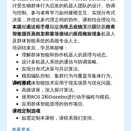
讨受生物群体行为启发的机器人团队的设计、协调
与控制。参与者将学习如何建模交互、实现分布式
决策，并优化多代理之间的协作。课程结合理论与
实践，通过动手模拟，为学员在物流、国防、搜索
本课程由讲师主导，提供线上或线下培训，面向希
与救援以及自主探索等领域的应用做好准备。
望使用开源框架和算法设计、模拟和实现多机器人
及群体智能系统的高级专业人士。
培训结束后，学员将能够：
理解群体智能和协作机器人的原理与动态。
设计多机器人系统的通信与协调策略。
实现分布式决策与共识算法。
模拟编队控制、集群行为与覆盖等集体行为。
课程形式
将群体智能技术应用于现实场景与优化问题。
高级讲座，深入探讨算法。
使用ROS 2和Gazebo进行动手编程与模拟。
应用群体智能原理的协作项目。
课程定制选项
如需定制本课程，请联系我们安排。
查看更多...