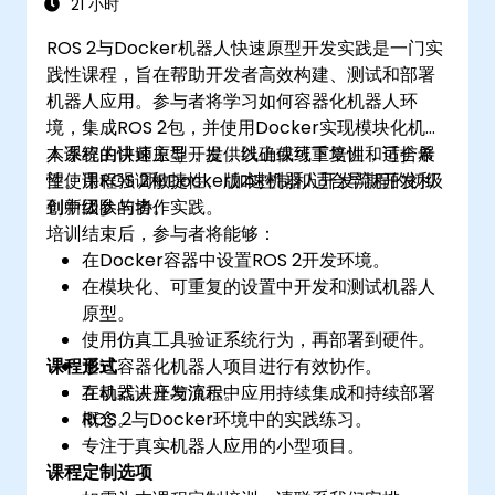
21 小时
ROS 2与Docker机器人快速原型开发实践是一门实
践性课程，旨在帮助开发者高效构建、测试和部署
机器人应用。参与者将学习如何容器化机器人环
境，集成ROS 2包，并使用Docker实现模块化机器
人系统的快速原型开发，以确保可重复性和可扩展
本课程由讲师主导，提供线上或线下培训，适合希
性。课程强调敏捷性、版本控制和适合早期开发和
望使用ROS 2和Docker加速机器人开发流程的初级
创新团队的协作实践。
到中级参与者。
培训结束后，参与者将能够：
在Docker容器中设置ROS 2开发环境。
在模块化、可重复的设置中开发和测试机器人
原型。
使用仿真工具验证系统行为，再部署到硬件。
课程形式
通过容器化机器人项目进行有效协作。
在机器人开发流程中应用持续集成和持续部署
互动式讲座与演示。
概念。
ROS 2与Docker环境中的实践练习。
专注于真实机器人应用的小型项目。
课程定制选项