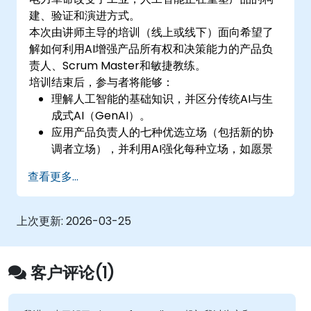
建、验证和演进方式。
本次由讲师主导的培训（线上或线下）面向希望了
解如何利用AI增强产品所有权和决策能力的产品负
责人、Scrum Master和敏捷教练。
培训结束后，参与者将能够：
理解人工智能的基础知识，并区分传统AI与生
成式AI（GenAI）。
应用产品负责人的七种优选立场（包括新的协
调者立场），并利用AI强化每种立场，如愿景
者、实验者或客户代表。
查看更多...
掌握有效的提示技巧，将AI工具视为具备专业
技能的智能协作者。
深化客户理解，创建AI支持的角色用于假设测
上次更新:
2026-03-25
试和发现，同时保持与客户的真实联系。
使用结构化框架（如3x3框架）开发和传达清晰
的产品愿景，利用AI塑造和可视化叙述。
客户评论(1)
使用生成式AI工具加速原型设计和假设测试，
例如生成模拟图或产品概念。