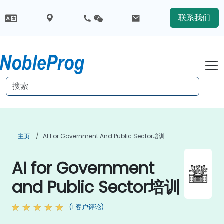
联系我们
主页
AI For Government And Public Sector培训
AI for Government
and Public Sector培训
(1 客户评论)