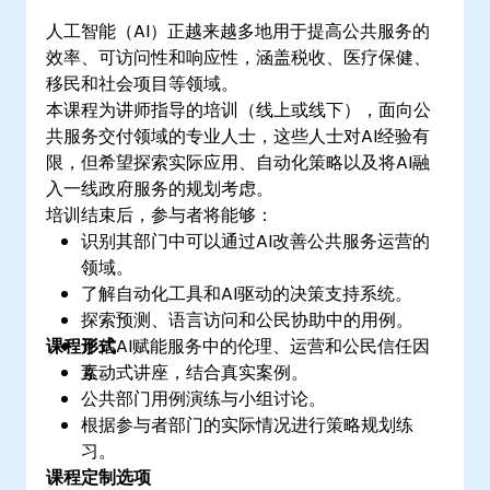
人工智能（AI）正越来越多地用于提高公共服务的
效率、可访问性和响应性，涵盖税收、医疗保健、
移民和社会项目等领域。
本课程为讲师指导的培训（线上或线下），面向公
共服务交付领域的专业人士，这些人士对AI经验有
限，但希望探索实际应用、自动化策略以及将AI融
入一线政府服务的规划考虑。
培训结束后，参与者将能够：
识别其部门中可以通过AI改善公共服务运营的
领域。
了解自动化工具和AI驱动的决策支持系统。
探索预测、语言访问和公民协助中的用例。
课程形式
评估AI赋能服务中的伦理、运营和公民信任因
素。
互动式讲座，结合真实案例。
公共部门用例演练与小组讨论。
根据参与者部门的实际情况进行策略规划练
习。
课程定制选项