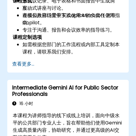
课程形式
从会议记录、电子表格和书面报告中生成洞
察。
互动式讲座与讨论。
遵循公共部门背景下 Copilot 的负责任使用指
在模拟政府场景中实践使用 Microsoft 365
南。
Copilot。
专注于沟通、报告和会议效率的指导练习。
课程定制选项
如需根据您部门的工作流程或内部工具定制本
课程，请联系我们安排。
查看更多...
Intermediate Gemini AI for Public Sector
Professionals
16 小时
本课程为讲师指导的线下或线上培训，面向中级水
平的公共部门专业人士，旨在帮助他们使用Gemini
生成高质量内容，协助研究，并通过更高级的AI交