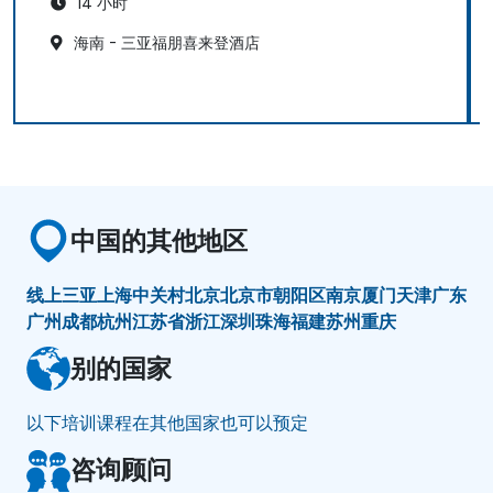
14 小时
海南 - 三亚福朋喜来登酒店
中国的其他地区
线上
三亚
上海
中关村
北京
北京市朝阳区
南京
厦门
天津
广东
广州
成都
杭州
江苏省
浙江
深圳
珠海
福建
苏州
重庆
别的国家
以下培训课程在其他国家也可以预定
咨询顾问