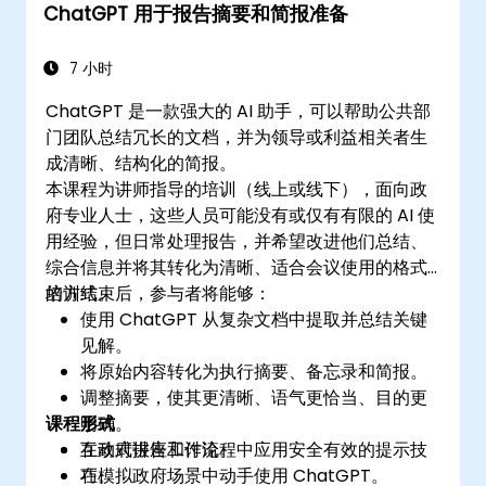
ChatGPT 用于报告摘要和简报准备
7 小时
ChatGPT 是一款强大的 AI 助手，可以帮助公共部
门团队总结冗长的文档，并为领导或利益相关者生
成清晰、结构化的简报。
本课程为讲师指导的培训（线上或线下），面向政
府专业人士，这些人员可能没有或仅有有限的 AI 使
用经验，但日常处理报告，并希望改进他们总结、
综合信息并将其转化为清晰、适合会议使用的格式
的方式。
培训结束后，参与者将能够：
使用 ChatGPT 从复杂文档中提取并总结关键
见解。
将原始内容转化为执行摘要、备忘录和简报。
调整摘要，使其更清晰、语气更恰当、目的更
课程形式
明确。
在政府报告工作流程中应用安全有效的提示技
互动式讲座和讨论。
巧。
在模拟政府场景中动手使用 ChatGPT。