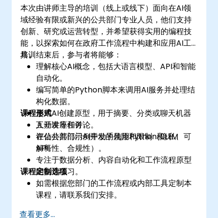
本次由讲师主导的培训（线上或线下）面向在AI领
域经验有限或新兴的公共部门专业人员，他们支持
创新、研究或运营转型，并希望获得实用的编程技
能，以探索如何在政府工作流程中构建和应用AI工
具。
培训结束后，参与者将能够：
理解核心AI概念，包括大语言模型、API和智能
自动化。
编写简单的Python脚本来调用AI服务并处理结
构化数据。
课程形式
使用AI创建原型，用于摘要、分类或聊天机器
人开发等任务。
互动讲座和讨论。
评估公共部门AI开发的风险和限制（隐私、可
在公共部门示例中动手使用Python和LLM
解释性、合规性）。
API。
专注于数据分析、内容自动化和工作流程原型
课程定制选项
的指导练习。
如需根据您部门的工作流程或内部工具定制本
课程，请联系我们安排。
查看更多...