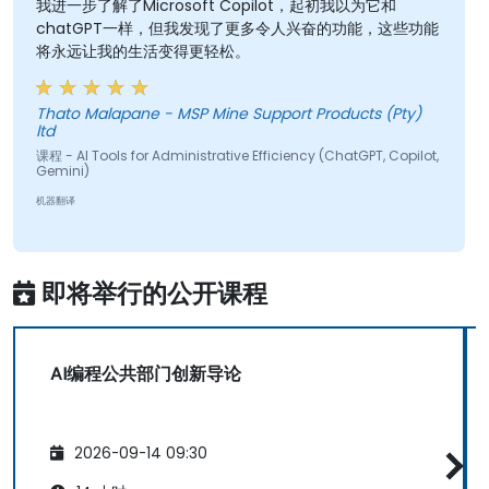
通过AI工具分析、优先排序和评估功能，支持
我进一步了解了Microsoft Copilot，起初我以为它和
chatGPT一样，但我发现了更多令人兴奋的功能，这些功能
产品决策，基于价值、可行性和用户影响。
将永远让我的生活变得更轻松。
使用AI自动化或委派日常任务（如邮件、利益
相关者管理、笔记记录），专注于战略性和创
造性工作。
Thato Malapane - MSP Mine Support Products (Pty)
ltd
领导关于AI伦理、偏见和数据安全的讨论，确
课程 - AI Tools for Administrative Efficiency (ChatGPT, Copilot,
保负责任和可持续的AI采用。
Gemini)
识别并设计符合特定产品和组织背景的有价值
机器翻译
AI用例。
探索并实验约20种不同的AI工具和模型，从生
产力助手和原型设计平台到生成式视频、图像
即将举行的公开课程
和编码解决方案。
AI编程公共部门创新导论
2026-09-14 09:30