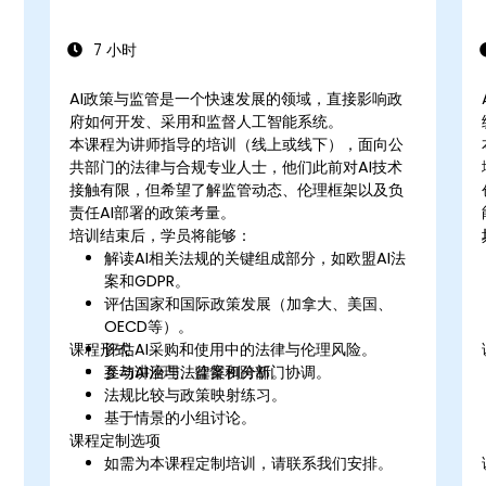
7 小时
AI政策与监管是一个快速发展的领域，直接影响政
府如何开发、采用和监督人工智能系统。
本课程为讲师指导的培训（线上或线下），面向公
共部门的法律与合规专业人士，他们此前对AI技术
接触有限，但希望了解监管动态、伦理框架以及负
责任AI部署的政策考量。
培训结束后，学员将能够：
解读AI相关法规的关键组成部分，如欧盟AI法
案和GDPR。
评估国家和国际政策发展（加拿大、美国、
OECD等）。
课程形式
评估AI采购和使用中的法律与伦理风险。
参与AI治理、监督和跨部门协调。
互动讲座与法律案例分析。
法规比较与政策映射练习。
基于情景的小组讨论。
课程定制选项
如需为本课程定制培训，请联系我们安排。