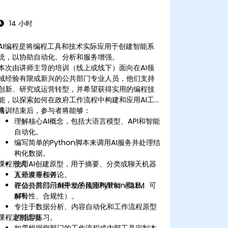
14 小时
AI编程是将编程工具和技术实际应用于创建智能系
统，以协助自动化、分析和服务增强。
本次由讲师主导的培训（线上或线下）面向在AI领
域经验有限或新兴的公共部门专业人员，他们支持
创新、研究或运营转型，并希望获得实用的编程技
能，以探索如何在政府工作流程中构建和应用AI工
具。
培训结束后，参与者将能够：
理解核心AI概念，包括大语言模型、API和智能
自动化。
编写简单的Python脚本来调用AI服务并处理结
构化数据。
课程形式
使用AI创建原型，用于摘要、分类或聊天机器
人开发等任务。
互动讲座和讨论。
评估公共部门AI开发的风险和限制（隐私、可
在公共部门示例中动手使用Python和LLM
解释性、合规性）。
API。
专注于数据分析、内容自动化和工作流程原型
课程定制选项
的指导练习。
如需根据您部门的工作流程或内部工具定制本