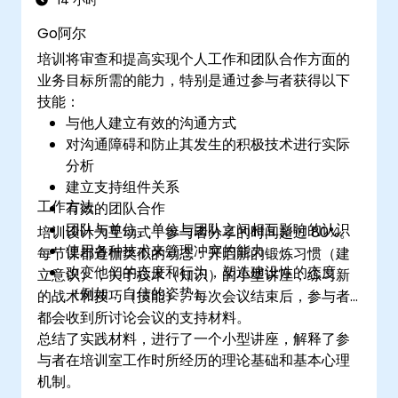
14 小时
Go阿尔
培训将审查和提高实现个人工作和团队合作方面的
业务目标所需的能力，特别是通过参与者获得以下
技能：
与他人建立有效的沟通方式
对沟通障碍和防止其发生的积极技术进行实际
分析
建立支持组件关系
工作方法
有效的团队合作
团队与单位、单位与团队之间相互影响的认识
培训设计为互动式，参与者分享的时间超过 80%。
使用各种技术来管理冲突的能力
每节课都遵循类似的动态：开启新的锻炼习惯（建
改变他们的态度和行为，塑造建设性的态度
立意识），关于技术（知识）的小型讲座，练习新
（例如，自信的姿势）
的战术和技巧（技能）。每次会议结束后，参与者
都会收到所讨论会议的支持材料。
总结了实践材料，进行了一个小型讲座，解释了参
与者在培训室工作时所经历的理论基础和基本心理
机制。