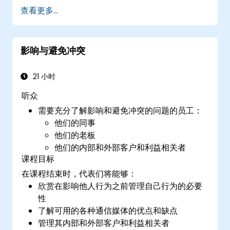
构建
一个引人入胜的演讲，包括清晰的开场、
查看更多...
逻辑流畅的内容和令人难忘的结尾。
以吸引人的方式
进行演讲，运用有效的肢体语
言和声音变化。
影响与避免冲突
识别
情商的核心原则，并利用它们建立更牢固
的职业关系。
制定
个人行动计划，持续提升沟通和演讲技
21 小时
能。
听众
需要充分了解影响和避免冲突的问题的员工：
他们的同事
他们的老板
他们的内部和外部客户和利益相关者
课程目标
在课程结束时，代表们将能够：
欣赏在影响他人行为之前管理自己行为的必要
性
了解可用的各种通信媒体的优点和缺点
管理其内部和外部客户和利益相关者