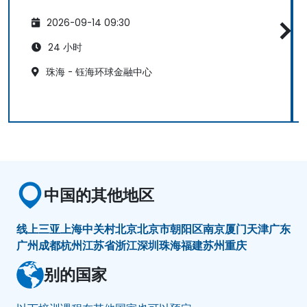
2026-09-14 09:30
24 小时
珠海 - 钰海环球金融中心
中国的其他地区
线上
三亚
上海
中关村
北京
北京市朝阳区
南京
厦门
天津
广东
广州
成都
杭州
江苏省
浙江
深圳
珠海
福建
苏州
重庆
别的国家