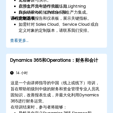
化任务。
互动讲座与演示。
启用生产力与协作功能，如 Lightning
在沙盒环境中进行实践练习。
Experience、Chatter 和生产力集成。
真实场景与简短的综合实验。
课程定制选项
构建基本报告和仪表板，展示关键指标。
如需针对 Sales Cloud、Service Cloud 或自
定义对象的定制版本，请联系我们安排。
查看更多...
Dynamics 365和Operations：财务和会计
14 小时
这是一个由讲师指导的中国（线上或线下）培训，
旨在帮助初级到中级的财务和资金管理专业人员巩
固知识，改善报表生成，并最大化利用Dynamics
365进行财务运营。
在培训结束时，参与者将能够：