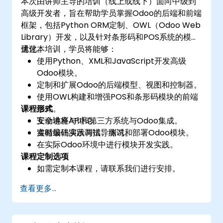
本次由讲师主导的培训（线上或线下）面向中级到
高级开发者，旨在帮助学员掌握Odoo的后端和前端
框架，包括Python ORM定制、OWL（Odoo Web
Library）开发，以及针对条形码和POS系统的模块
优化。
通过本培训，学员将能够：
使用Python、XML和JavaScript开发高级
Odoo模块。
定制和扩展Odoo的后端模型、视图和控制器。
使用OWL构建和增强POS和条形码模块的前端
课程形式
组件。
安全地将API和第三方系统与Odoo集成。
互动讲座与讨论。
遵循最佳实践调试、测试和部署Odoo模块。
实时编码演示与指导练习。
在实际Odoo环境中进行模块开发实践。
课程定制选项
如需定制本课程，请联系我们进行安排。
查看更多...