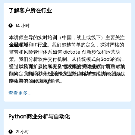
理、程序员和开发人员，以及运营经理和软件部门经
了解客户所在行业
理。课程风格本课程专注于用例及其与特定模式的关
系。大多数示例通过UML和简单的Java示例进行解释
（如果课程为封闭课程，语言可以更改）。它引导您了
14 小时
解模式的来源，并展示如何编目和描述可以在整个组织
本讲师主导的实时培训（中国，线上或线下）主要关注
中重用的模式。
金融领域
和
IT行业
。我们超越简单的定义，探讨严格的
监管和风险管理体系如何 dictate 创新步伐和运营决
策。我们分析软件交付机制、从传统模式向SaaS的转
变，以及可扩展性和安全性方面的关键挑战。最后，我
通过本培训，参与者将从“服务提供商”转变为“可信赖的
们将定义顾问和分析师作为业务目标与技术执行之间战
顾问”，能够预判行业变化并提出与客户特定战略现实
略桥梁的 evolving 角色。
产生共鸣的解决方案。
查看更多...
Python商业分析与自动化
21 小时