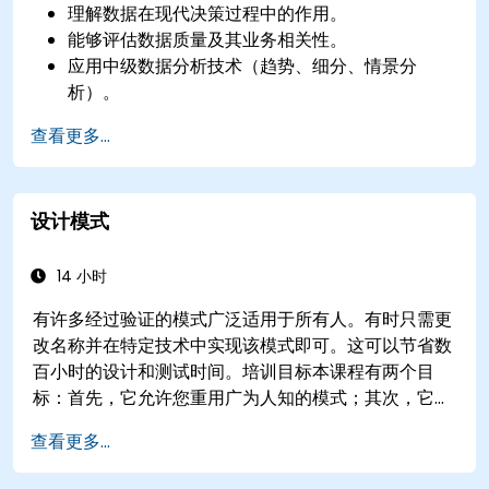
理解数据在现代决策过程中的作用。
能够评估数据质量及其业务相关性。
应用中级数据分析技术（趋势、细分、情景分
析）。
在解释结果时区分相关性与因果关系。
查看更多...
制定精确的、基于证据的见解和建议。
有效地向决策者传达复杂的分析结果。
设计模式
14 小时
有许多经过验证的模式广泛适用于所有人。有时只需更
改名称并在特定技术中实现该模式即可。这可以节省数
百小时的设计和测试时间。培训目标本课程有两个目
标：首先，它允许您重用广为人知的模式；其次，它允
许您创建并重用特定于您组织的模式。它帮助您评估模
查看更多...
式如何降低成本，系统化设计过程，并基于您的模式生
成代码框架。受众软件设计师、业务分析师、项目经