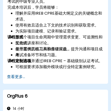
考试的中级专业人员。
完成本培训后，学员将能够：
理解并应用IREB CPRE基础大纲定义的关键概念和
术语。
使用有效且适合上下文的技术识别和获取需求。
为实际项目建模、记录和验证需求。
课程形式
在整个项目生命周期中管理需求变更、可追溯性和
优先级。
互动式讲座和讨论。
使用需求工程工具和最佳实践，提升沟通和项目成
基于案例的练习和协作研讨会。
果。
考试准备环节和练习题。
课程定制选项
充分准备并通过IREB CPRE – 基础级别认证考试。
可根据要求添加额外模块或行业特定案例研究。
查看更多...
OrgPlus 6
14 小时