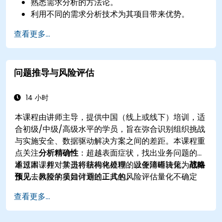
熟悉需求分析的方法论。
利用不同的需求分析技术为其项目带来优势。
通过迭代的需求收集过程，结构化需求，以便与架
查看更多...
构师和开发人员高效沟通。
问题推导与风险评估
14 小时
本课程由讲师主导，提供中国（线上或线下）培训，适
合初级/中级/高级水平的学员，旨在弥合识别组织挑战
与实施安全、数据驱动解决方案之间的差距。本课程重
点关注
分析精确性
：超越表面症状，找出业务问题的根
本原因，并对其进行结构化处理，以便清晰决策。
通过本课程，学员将获得将模糊的业务障碍转化为可操
战略
预见
作、去风险的项目计划的工具包。
，教授学员如何通过正式的风险评估量化不确定
性，评估潜在影响，并制定稳健的应对策略。
查看更多...