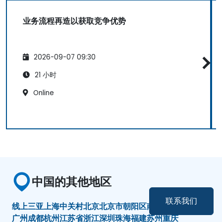
业务流程再造以获取竞争优势
2026-09-07 09:30
21 小时
Online
中国的其他地区
联系我们
线上
三亚
上海
中关村
北京
北京市朝阳区
南京
厦门
天津
广东
广州
成都
杭州
江苏省
浙江
深圳
珠海
福建
苏州
重庆