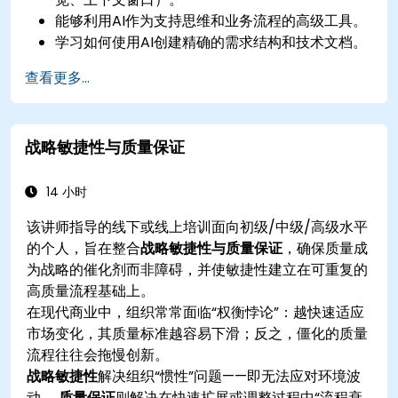
能够利用AI作为支持思维和业务流程的高级工具。
学习如何使用AI创建精确的需求结构和技术文档。
加速概念工作，从假设生成到文档起草。
查看更多...
有意识地评估AI生成输出的质量和实质性正确性。
获取关于在企业数据方面安全且合乎道德地使用AI
工具的知识
战略敏捷性与质量保证
14 小时
该讲师指导的线下或线上培训面向初级/中级/高级水平
的个人，旨在整合
战略敏捷性与质量保证
，确保质量成
为战略的催化剂而非障碍，并使敏捷性建立在可重复的
高质量流程基础上。
在现代商业中，组织常常面临“权衡悖论”：越快速适应
市场变化，其质量标准越容易下滑；反之，僵化的质量
流程往往会拖慢创新。
战略敏捷性
解决组织“惯性”问题——即无法应对环境波
动。
质量保证
则解决在快速扩展或调整过程中“流程衰